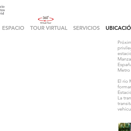
ESPACIO
TOUR VIRTUAL
SERVICIOS
UBICACI
Próxim
privil
estaci
Manzan
España
Metro 
El río
forman
Estaci
La tra
transi
vehícu