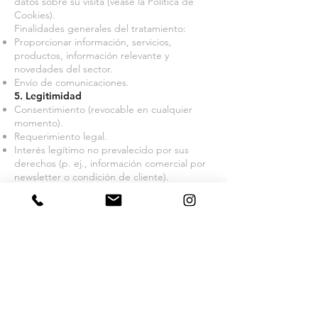
datos sobre su visita (véase la Política de
Cookies).
Finalidades generales del tratamiento:
Proporcionar información, servicios,
productos, información relevante y
novedades del sector.
Envío de comunicaciones.
5. Legitimidad
Consentimiento (revocable en cualquier
momento).
Requerimiento legal.
Interés legítimo no prevalecido por sus
derechos (p. ej., información comercial por
newsletter o condición de cliente).
Ejecución de contrato o prestación de
servicios.
6. Comunicación de datos personales
Los datos pueden ser comunicados a
empresas relacionadas con PROXIMA
ESTACION EVENTOS S.L. para la prestación
de servicios en calidad de encargados del
tratamiento. No se realizarán cesiones salvo
obligación legal.
7. Sus derechos