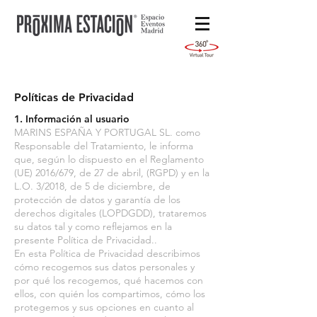
Políticas de Privacidad
1. Información al usuario
MARINS ESPAÑA Y PORTUGAL SL. como
Responsable del Tratamiento, le informa
que, según lo dispuesto en el Reglamento
(UE) 2016/679, de 27 de abril, (RGPD) y en la
L.O. 3/2018, de 5 de diciembre, de
protección de datos y garantía de los
derechos digitales (LOPDGDD), trataremos
su datos tal y como reflejamos en la
presente Política de Privacidad..
En esta Política de Privacidad describimos
cómo recogemos sus datos personales y
por qué los recogemos, qué hacemos con
ellos, con quién los compartimos, cómo los
protegemos y sus opciones en cuanto al